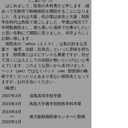
​ ［ごあいさつ］
はじめまして，院長の木村勇介と申します．縁
あって生駒市で動物病院を開院することになりま
した．生まれは大阪，幼少期は奈良と大阪，獣医
学生時代は鳥取で過ごしました．卒後は地元で7
年間勤務医をし，落ち着いた場所で仕事がしたい
と思い生駒にて開院に至りました．何卒よろしく
お願い致します．
病院名の「ethos（エトス）」は私の好きな言
葉で「倫理，信頼，出発点」といった意味を持ち
ます．獣医療にはエビデンスも重要ですが，任せ
て頂くには人としての信頼が無いといけないと考
えています．このような思いから名付けました．
ペット（pet）ではなくベット（vet : 獣医師の略
称です）だったりとあまり見ない病院名となって
ますが，お付き合いください．
​［略歴］
2007年3月 清風高等学校卒業​
2015年3月 鳥取大学農学部獣医学科卒業
2015年4月
〜 南大阪動物医療センターに勤務
2022年1月