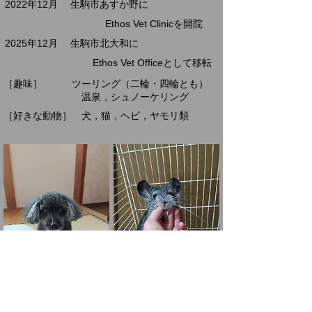
2022年12月 生駒市あすか野に
Ethos Vet Clinicを開院
2025年12月 生駒市北大和に
Ethos Vet Office
として移転
［趣味］ ツーリング（二輪・四輪とも）
温泉，シュノーケリング
​［好きな動物］ 犬，猫，ヘビ，ヤモリ類
​この子達は我が家の同級生です(2005年生まれ）．